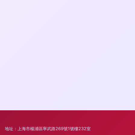
地址：上海市楊浦區寧武路269號1號樓232室